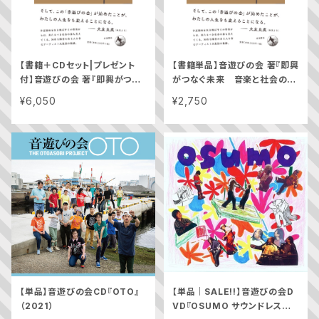
【書籍＋CDセット|プレゼント
【書籍単品】音遊びの会 著『即興
付】音遊びの会 著『即興がつな
がつなぐ未来 音楽と社会の狭
ぐ未来 音楽と社会の狭間でお
間でおっとっと』（2025）
¥6,050
¥2,750
っとっと』（2025）
【単品】音遊びの会CD『OTO』
【単品｜SALE!!】音遊びの会D
（2021）
VD『OSUMO サウンドレスラ